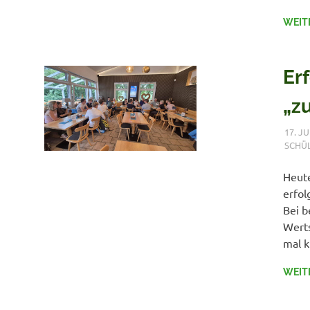
WEIT
Er
„z
17. JU
SCHÜ
Heute
erfol
Bei b
Werts
mal k
WEIT