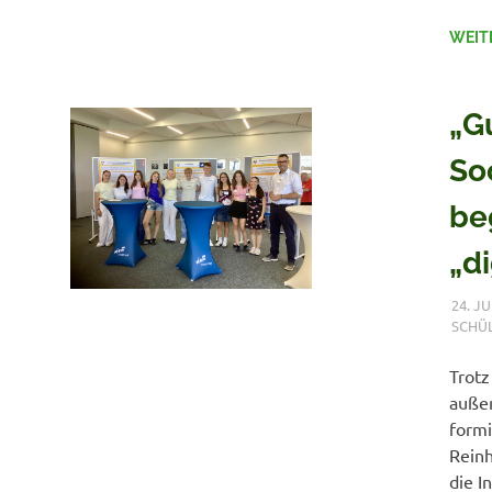
WEIT
„G
So
be
„di
24. JU
SCHÜ
Trotz
außer
formi
Reinh
die I