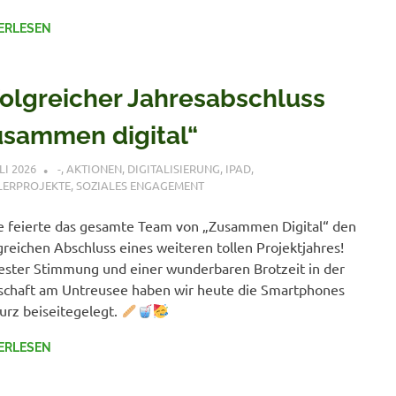
ERLESEN
folgreicher Jahresabschluss
usammen digital“
LI 2026
CLEMENS NITSCHE
-
,
AKTIONEN
,
DIGITALISIERUNG
,
IPAD
,
LERPROJEKTE
,
SOZIALES ENGAGEMENT
 feierte das gesamte Team von „Zusammen Digital“ den
greichen Abschluss eines weiteren tollen Projektjahres!
ester Stimmung und einer wunderbaren Brotzeit in der
chaft am Untreusee haben wir heute die Smartphones
urz beiseitegelegt.
ERLESEN