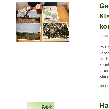
Ge
Kl
ko
9. JUL
Im Ge
verga
Nach 
konnt
eine
Klass
WEIT
Ha