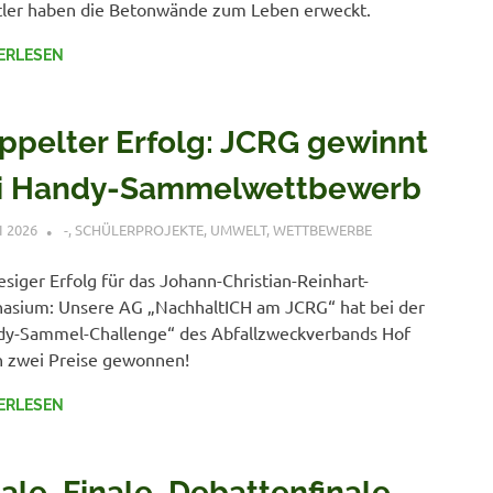
ler haben die Betonwände zum Leben erweckt.
ERLESEN
ppelter Erfolg: JCRG gewinnt
i Handy-Sammelwettbewerb
I 2026
VERONIQUE RUDLOF
-
,
SCHÜLERPROJEKTE
,
UMWELT
,
WETTBEWERBE
iesiger Erfolg für das Johann-Christian-Reinhart-
sium: Unsere AG „NachhaltICH am JCRG“ hat bei der
dy-Sammel-Challenge“ des Abfallzweckverbands Hof
h zwei Preise gewonnen!
ERLESEN
ale, Finale, Debattenfinale