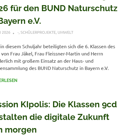
26 für den BUND Naturschutz
Bayern e.V.
I 2026
VERONIQUE RUDLOF
-
,
SCHÜLERPROJEKTE
,
UMWELT
in diesem Schuljahr beteiligten sich die 6. Klassen des
von Frau Jäkel, Frau Fleissner-Martin und Herrn
rlich mit großem Einsatz an der Haus- und
ensammlung des BUND Naturschutz in Bayern e.V.
ERLESEN
ssion KIpolis: Die Klassen 9cd
stalten die digitale Zukunft
n morgen