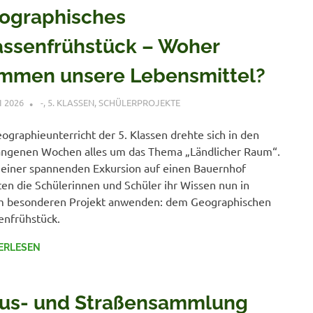
ographisches
assenfrühstück – Woher
mmen unsere Lebensmittel?
I 2026
VERONIQUE RUDLOF
-
,
5. KLASSEN
,
SCHÜLERPROJEKTE
ographieunterricht der 5. Klassen drehte sich in den
ngenen Wochen alles um das Thema „Ländlicher Raum“.
einer spannenden Exkursion auf einen Bauernhof
en die Schülerinnen und Schüler ihr Wissen nun in
m besonderen Projekt anwenden: dem Geographischen
enfrühstück.
ERLESEN
us- und Straßensammlung