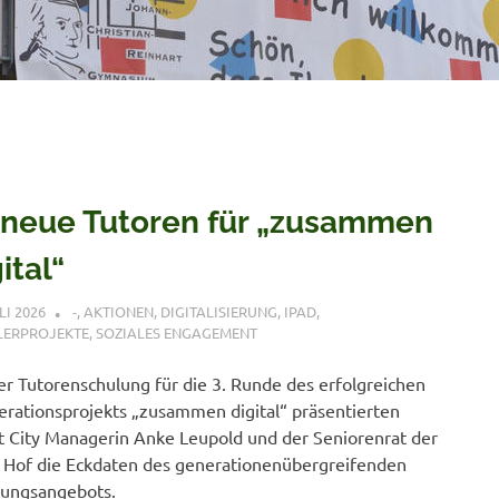
 neue Tutoren für „zusammen
ital“
LI 2026
CLEMENS NITSCHE
-
,
AKTIONEN
,
DIGITALISIERUNG
,
IPAD
,
LERPROJEKTE
,
SOZIALES ENGAGEMENT
er Tutorenschulung für die 3. Runde des erfolgreichen
rationsprojekts „zusammen digital“ präsentierten
 City Managerin Anke Leupold und der Seniorenrat der
 Hof die Eckdaten des generationenübergreifenden
tungsangebots.