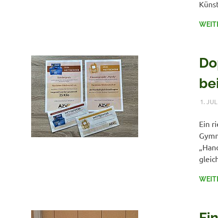
Künst
WEIT
Do
be
1. JUL
Ein r
Gymna
„Han
gleic
WEIT
Fin