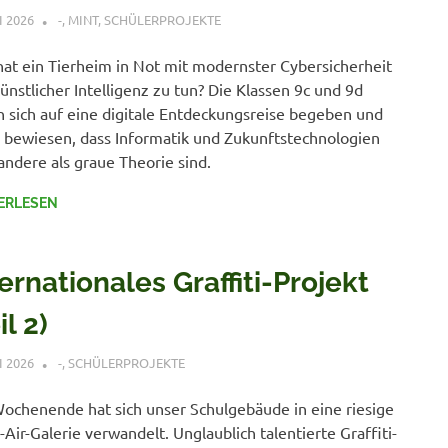
I 2026
VERONIQUE RUDLOF
-
,
MINT
,
SCHÜLERPROJEKTE
at ein Tierheim in Not mit modernster Cybersicherheit
ünstlicher Intelligenz zu tun? Die Klassen 9c und 9d
 sich auf eine digitale Entdeckungsreise begeben und
 bewiesen, dass Informatik und Zukunftstechnologien
 andere als graue Theorie sind.
ERLESEN
ernationales Graffiti-Projekt
il 2)
I 2026
VERONIQUE RUDLOF
-
,
SCHÜLERPROJEKTE
chenende hat sich unser Schulgebäude in eine riesige
Air-Galerie verwandelt. Unglaublich talentierte Graffiti-