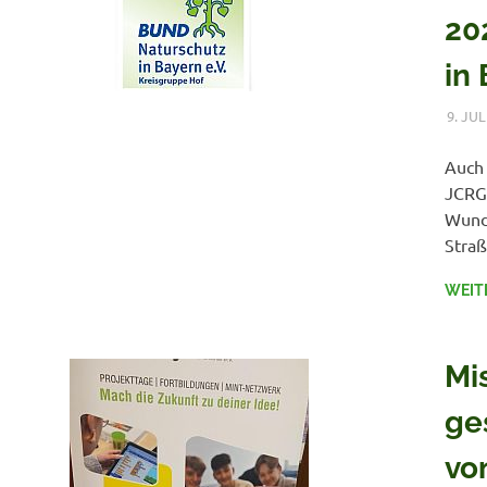
20
in 
9. JUL
Auch 
JCRG 
Wunde
Straß
WEIT
Mi
ge
vo