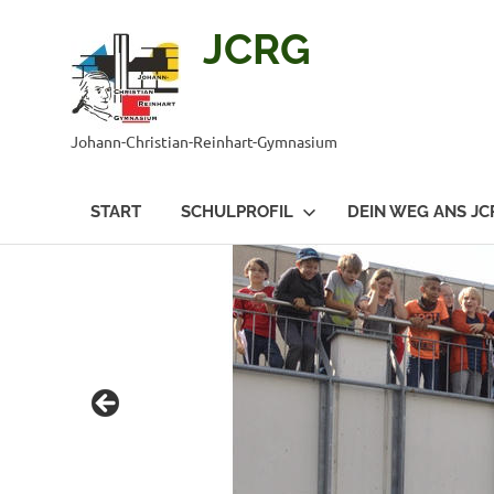
JCRG
Johann-Christian-Reinhart-Gymnasium
START
SCHULPROFIL
DEIN WEG ANS JC
Zum
Inhalt
springen