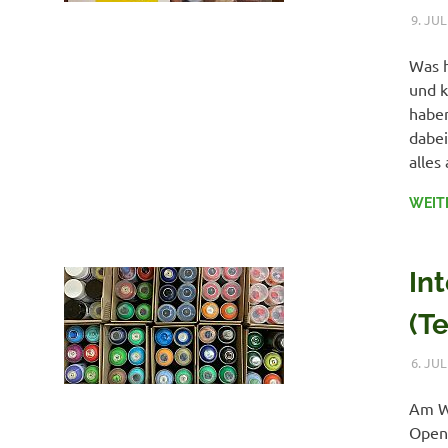
9. JUL
Was h
und k
haben
dabei
alles
WEIT
Int
(Te
6. JUL
Am Wo
Open-