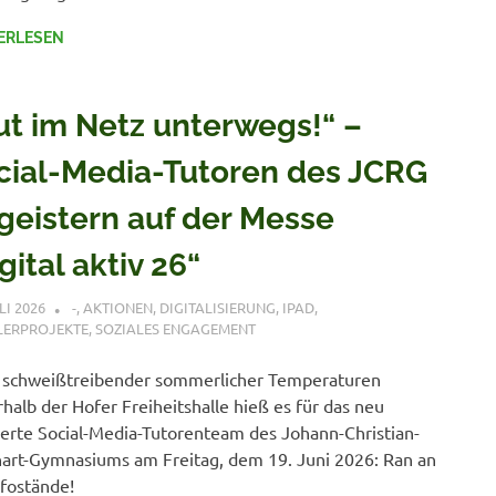
ERLESEN
ut im Netz unterwegs!“ –
cial-Media-Tutoren des JCRG
geistern auf der Messe
gital aktiv 26“
LI 2026
CLEMENS NITSCHE
-
,
AKTIONEN
,
DIGITALISIERUNG
,
IPAD
,
LERPROJEKTE
,
SOZIALES ENGAGEMENT
 schweißtreibender sommerlicher Temperaturen
halb der Hofer Freiheitshalle hieß es für das neu
erte Social-Media-Tutorenteam des Johann-Christian-
art-Gymnasiums am Freitag, dem 19. Juni 2026: Ran an
nfostände!