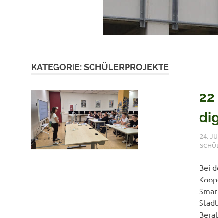
KATEGORIE:
SCHÜLERPROJEKTE
22
dig
24. JU
SCHÜ
Bei d
Koope
Smart
Stadt
Bera