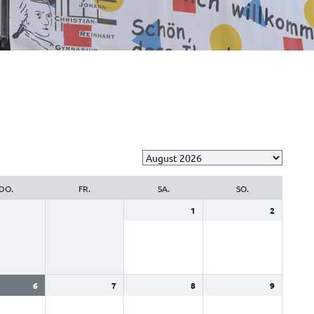
DO.
FR.
SA.
SO.
1
2
6
7
8
9