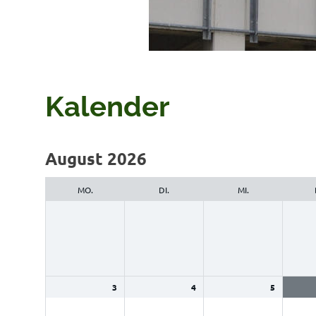
Kalender
Auswahl
August 2026
des
Monats
MO.
DI.
MI.
3
4
5