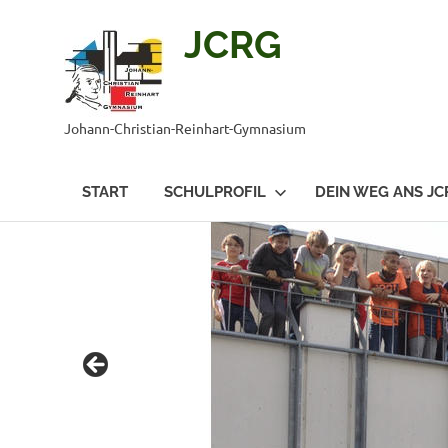
JCRG
Johann-Christian-Reinhart-Gymnasium
START
SCHULPROFIL
DEIN WEG ANS JC
Zum
Inhalt
springen