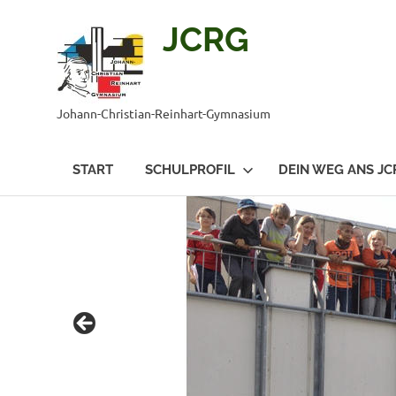
JCRG
Johann-Christian-Reinhart-Gymnasium
START
SCHULPROFIL
DEIN WEG ANS JC
Zum
Inhalt
springen