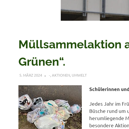
Müllsammelaktion 
Grünen“.
5. MÄRZ 2024
VERONIQUE RUDLOF
-
,
AKTIONEN
,
UMWELT
Schülerinnen und
Jedes Jahr im Frü
Büsche rund um u
herumliegende Mül
besondere Aktion