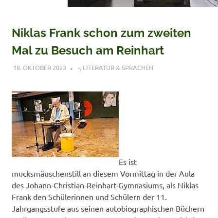
Niklas Frank schon zum zweiten
Mal zu Besuch am Reinhart
18. OKTOBER 2023
VERONIQUE RUDLOF
-
,
LITERATUR & SPRACHEN
Es ist
mucksmäuschenstill an diesem Vormittag in der Aula
des Johann-Christian-Reinhart-Gymnasiums, als Niklas
Frank den Schülerinnen und Schülern der 11.
Jahrgangsstufe aus seinen autobiographischen Büchern