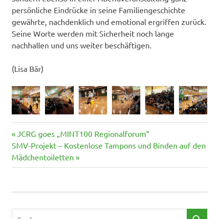
persönliche Eindrücke in seine Familiengeschichte
gewährte, nachdenklich und emotional ergriffen zurück.
Seine Worte werden mit Sicherheit noch lange
nachhallen und uns weiter beschäftigen.
(Lisa Bär)
Vorheriger
Beitragsnavigation
JCRG goes „MINT100 Regionalforum“
Nächster
Beitrag:
SMV-Projekt – Kostenlose Tampons und Binden auf den
Beitrag:
Mädchentoiletten
Suchen