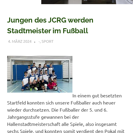
Jungen des JCRG werden
Stadtmeister im Fußball
4. MÄRZ 2024
VERONIQUE RUDLOF
-
,
SPORT
In einem gut besetzten
Startfeld konnten sich unsere Fußballer auch heuer
wieder durchsetzen. Die Fußballer der 5. und 6.
Jahrgangsstufe gewannen bei der
Hallenstadtmeisterschaft alle Spiele, also insgesamt
sechs Spiele, und konnten somit verdient den Pokal mit