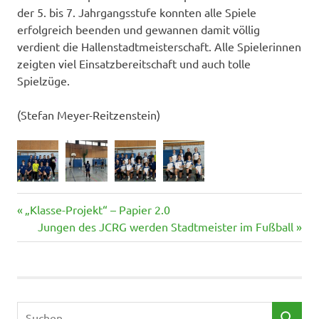
der 5. bis 7. Jahrgangsstufe konnten alle Spiele
erfolgreich beenden und gewannen damit völlig
verdient die Hallenstadtmeisterschaft. Alle Spielerinnen
zeigten viel Einsatzbereitschaft und auch tolle
Spielzüge.
(Stefan Meyer-Reitzenstein)
Vorheriger
Beitragsnavigation
„Klasse-Projekt“ – Papier 2.0
Beitrag:
Nächster
Jungen des JCRG werden Stadtmeister im Fußball
Beitrag:
Suchen