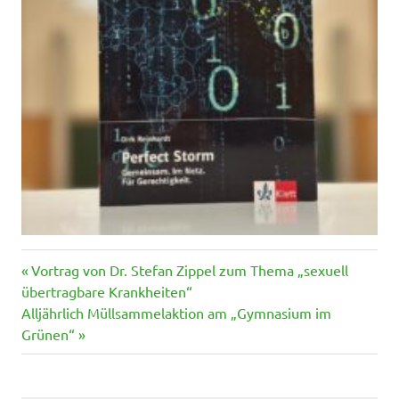
Vorheriger
Beitragsnavigation
Vortrag von Dr. Stefan Zippel zum Thema „sexuell
Beitrag:
übertragbare Krankheiten“
Nächster
Alljährlich Müllsammelaktion am „Gymnasium im
Beitrag:
Grünen“