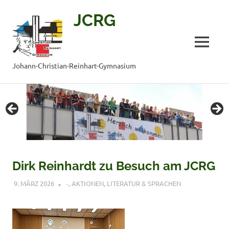
JCRG
MENÜ
Johann-Christian-Reinhart-Gymnasium
Zum
Inhalt
springen
Dirk Reinhardt zu Besuch am JCRG
9. MÄRZ 2026
VERONIQUE RUDLOF
-
,
AKTIONEN
,
LITERATUR & SPRACHEN