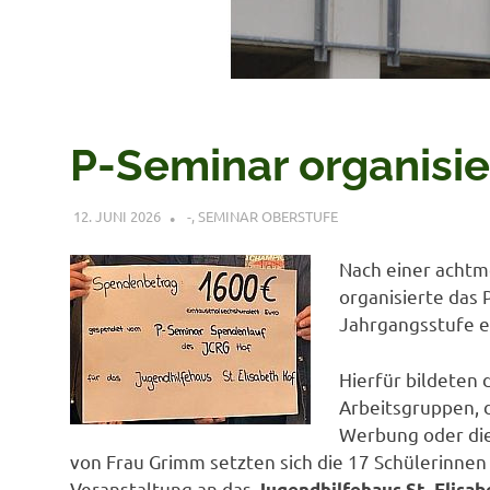
P-Seminar organisi
12. JUNI 2026
VERONIQUE RUDLOF
-
,
SEMINAR OBERSTUFE
Nach einer achtm
organisierte das 
Jahrgangsstufe 
Hierfür bildeten 
Arbeitsgruppen, 
Werbung oder die
von Frau Grimm setzten sich die 17 Schülerinnen
Veranstaltung an das
Jugendhilfehaus St. Elisab