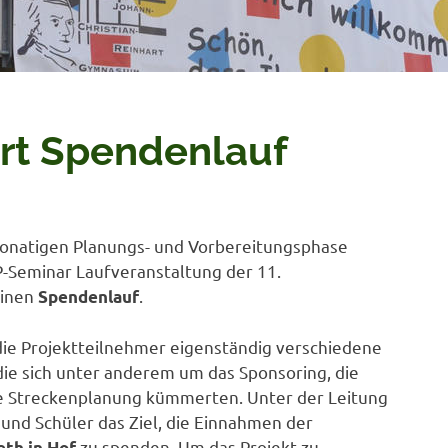
ert Spendenlauf
onatigen Planungs- und Vorbereitungsphase
P-Seminar Laufveranstaltung der 11.
einen
.
Spendenlauf
die Projektteilnehmer eigenständig verschiedene
die sich unter anderem um das Sponsoring, die
 Streckenplanung kümmerten. Unter der Leitung
 und Schüler das Ziel, die Einnahmen der
zu spenden. Um das Projekt zu
eth in Hof