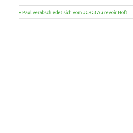
Vorheriger
Beitragsnavigation
Paul verabschiedet sich vom JCRG! Au revoir Hof!
Beitrag: