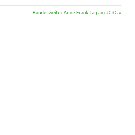
Nächster
Bundesweiter Anne Frank Tag am JCRG
Beitrag: