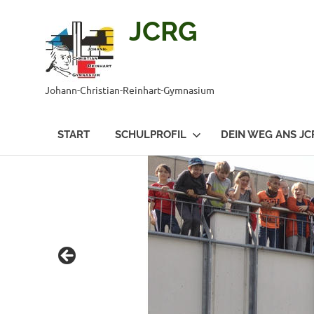
JCRG
Johann-Christian-Reinhart-Gymnasium
START
SCHULPROFIL
DEIN WEG ANS JC
Zum
Inhalt
springen