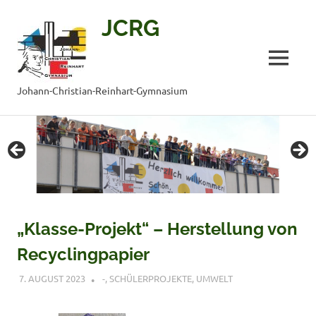
JCRG
MENÜ
Johann-Christian-Reinhart-Gymnasium
Zum
Inhalt
springen
„Klasse-Projekt“ – Herstellung von
Recyclingpapier
7. AUGUST 2023
VERONIQUE RUDLOF
-
,
SCHÜLERPROJEKTE
,
UMWELT