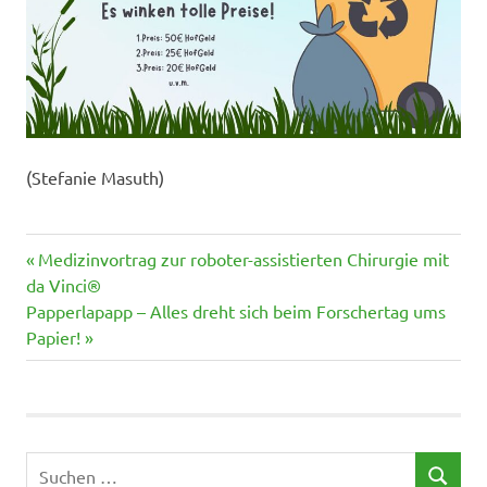
(Stefanie Masuth)
Vorheriger
Beitragsnavigation
Medizinvortrag zur roboter-assistierten Chirurgie mit
Beitrag:
da Vinci®
Nächster
Papperlapapp – Alles dreht sich beim Forschertag ums
Beitrag:
Papier!
Suchen
SUCHEN