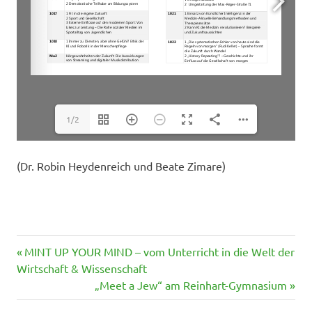
1/2
(Dr. Robin Heydenreich und Beate Zimare)
Vorheriger
Beitragsnavigation
MINT UP YOUR MIND – vom Unterricht in die Welt der
Beitrag:
Wirtschaft & Wissenschaft
Nächster
„Meet a Jew“ am Reinhart-Gymnasium
Beitrag: