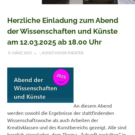
Herzliche Einladung zum Abend
der Wissenschaften und Künste
am 12.03.2025 ab 18.00 Uhr
9. MÄRZ 2025
VERONIQUE RUDLOF
-
,
KUNST-MUSIK-THEATER
An diesem Abend
werden sowohl die Ergebnisse der stattfindenden
Wissenschaftswoche als auch Arbeiten der
Kreativklassen und des Kunstbereichs gezeigt. Alle sind
herzlich eingeladen, dem Thema „Zukunft gestalten“ in