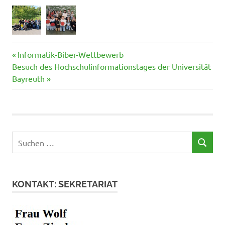
Vorheriger
Beitragsnavigation
Informatik-Biber-Wettbewerb
Nächster
Beitrag:
Besuch des Hochschulinformationstages der Universität
Beitrag:
Bayreuth
Suchen
SUCHEN
nach:
KONTAKT: SEKRETARIAT