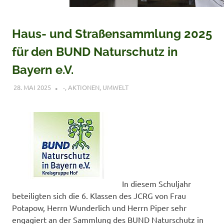
Haus- und Straßensammlung 2025
für den BUND Naturschutz in
Bayern e.V.
28. MAI 2025
VERONIQUE RUDLOF
-
,
AKTIONEN
,
UMWELT
In diesem Schuljahr
beteiligten sich die 6. Klassen des JCRG von Frau
Potapow, Herrn Wunderlich und Herrn Piper sehr
engagiert an der Sammlung des BUND Naturschutz in