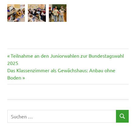
Vorheriger
Beitragsnavigation
Teilnahme an den Juniorwahlen zur Bundestagswahl
Beitrag:
2025
Nächster
Das Klassenzimmer als Gewächshaus: Anbau ohne
Beitrag:
Boden
Suchen
SUCHEN
nach: