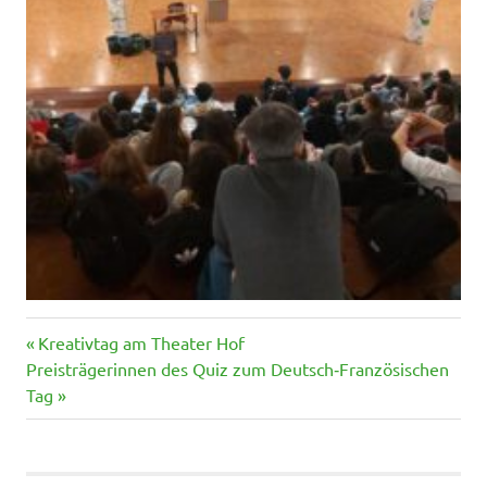
Vorheriger
Beitragsnavigation
Kreativtag am Theater Hof
Nächster
Beitrag:
Preisträgerinnen des Quiz zum Deutsch‑Französischen
Beitrag:
Tag