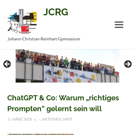
JCRG
MENÜ
Johann-Christian-Reinhart-Gymnasium
Zum
Inhalt
springen
ChatGPT & Co: Warum „richtiges
Prompten“ gelernt sein will
5. MÄRZ 2026
VERONIQUE RUDLOF
-
,
AKTIONEN
,
MINT