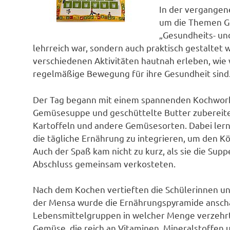
In der vergangene
um die Themen G
„Gesundheits- un
lehrreich war, sondern auch praktisch gestaltet 
verschiedenen Aktivitäten hautnah erleben, wi
regelmäßige Bewegung für ihre Gesundheit sind
Der Tag begann mit einem spannenden Kochworks
Gemüsesuppe und geschüttelte Butter zubereitet
Kartoffeln und andere Gemüsesorten. Dabei lernten
die tägliche Ernährung zu integrieren, um den K
Auch der Spaß kam nicht zu kurz, als sie die Su
Abschluss gemeinsam verkosteten.
Nach dem Kochen vertieften die Schülerinnen und
der Mensa wurde die Ernährungspyramide anschaul
Lebensmittelgruppen in welcher Menge verzehrt 
Gemüse, die reich an Vitaminen, Mineralstoffen u