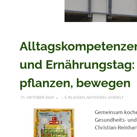
Alltagskompetenzen
und Ernährungstag
pflanzen, bewegen
21. OKTOBER 2024
VERONIQUE RUDLOF
-
,
5. KLASSEN
,
AKTIONEN
,
UMWELT
Gemeinsam kochen
Gesundheits- und
Christian-Reinha