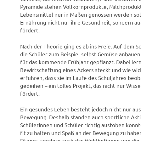
Pyramide stehen Vollkornprodukte, Milchprodukt
Lebensmittel nur in Maßen genossen werden soll
Ernährung nicht nur ihre Gesundheit, sondern auc
fördert.
Nach der Theorie ging es ab ins Freie. Auf dem S
die Schüler zum Beispiel selbst Gemüse anbaue
für das kommende Frühjahr gepflanzt. Dabei lernte
Bewirtschaftung eines Ackers steckt und wie wicht
erfuhren, dass sie im Laufe des Schuljahres be
gedeihen – ein tolles Projekt, das nicht nur Wi
fördert.
Ein gesundes Leben besteht jedoch nicht nur au
Bewegung. Deshalb standen auch sportliche Akti
Schülerinnen und Schüler richtig austoben konnten
fit zu halten und Spaß an der Bewegung zu habe
Fitness, sondern auch das Wohlbefinden und die g