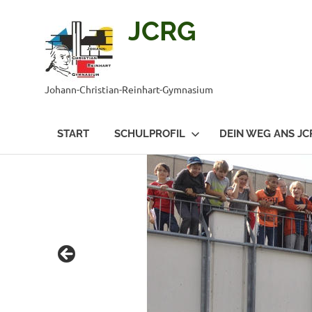
JCRG
Johann-Christian-Reinhart-Gymnasium
START
SCHULPROFIL
DEIN WEG ANS JC
Zum
Inhalt
springen