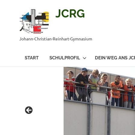
JCRG
Johann-Christian-Reinhart-Gymnasium
START
SCHULPROFIL
DEIN WEG ANS JC
Zum
Inhalt
springen