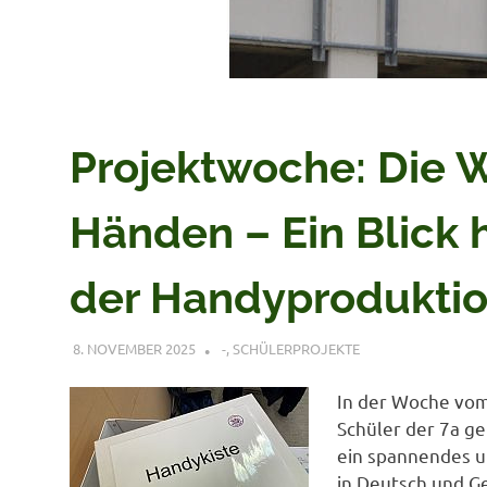
Projektwoche: Die W
Händen – Ein Blick h
der Handyprodukti
8. NOVEMBER 2025
VERONIQUE RUDLOF
-
,
SCHÜLERPROJEKTE
In der Woche vom
Schüler der 7a g
ein spannendes un
in Deutsch und G