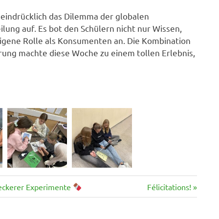
 eindrücklich das Dilemma der globalen
lung auf. Es bot den Schülern nicht nur Wissen,
igene Rolle als Konsumenten an. Die Kombination
rung machte diese Woche zu einem tollen Erlebnis,
Nächster
leckerer Experimente
Félicitations!
Beitrag: