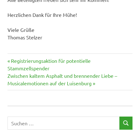
Herzlichen Dank für Ihre Mühe!
Viele Grüße
Thomas Stelzer
Vorheriger
Beitragsnavigation
Registrierungsaktion für potentielle
Beitrag:
Stammzellspender
Nächster
Zwischen kaltem Asphalt und brennender Liebe –
Beitrag:
Musicalemotionen auf der Luisenburg
Suchen
SUCHEN
nach: