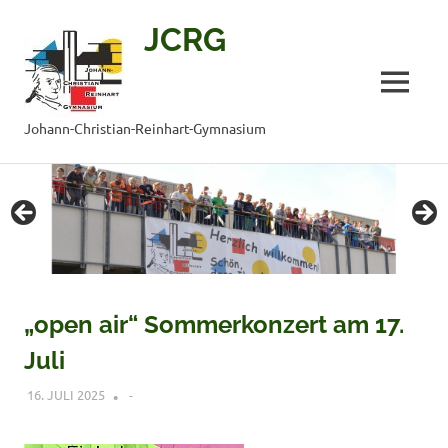
JCRG
MENÜ
Johann-Christian-Reinhart-Gymnasium
Zum
Inhalt
springen
„open air“ Sommerkonzert am 17.
Juli
16. JULI 2025
VERONIQUE RUDLOF
-