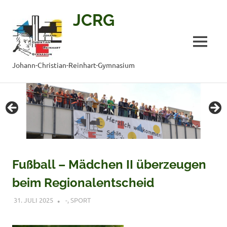
JCRG
MENÜ
Johann-Christian-Reinhart-Gymnasium
Zum
Inhalt
springen
Fußball – Mädchen II überzeugen
beim Regionalentscheid
31. JULI 2025
VERONIQUE RUDLOF
-
,
SPORT