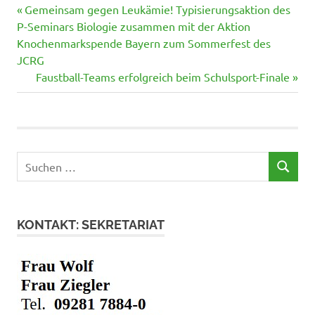
Vorheriger
Beitragsnavigation
Gemeinsam gegen Leukämie! Typisierungsaktion des
Beitrag:
P-Seminars Biologie zusammen mit der Aktion
Knochenmarkspende Bayern zum Sommerfest des
JCRG
Nächster
Faustball-Teams erfolgreich beim Schulsport-Finale
Beitrag:
Suchen
SUCHEN
nach:
KONTAKT: SEKRETARIAT