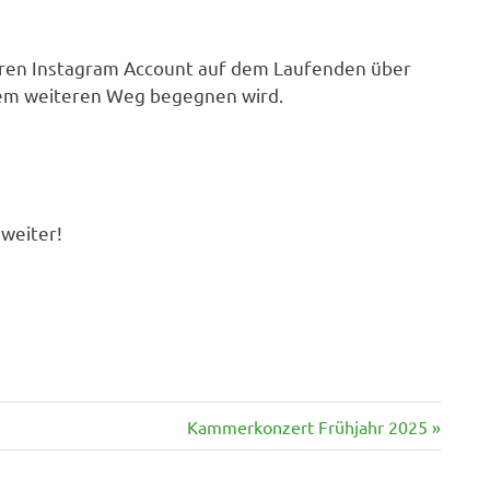
seren Instagram Account auf dem Laufenden über
erem weiteren Weg begegnen wird.
 weiter!
Nächster
Kammerkonzert Frühjahr 2025
Beitrag: