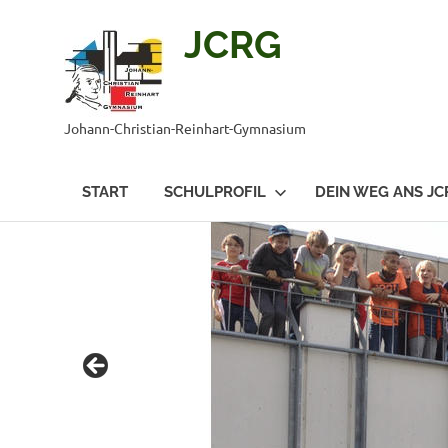
JCRG
Johann-Christian-Reinhart-Gymnasium
START
SCHULPROFIL
DEIN WEG ANS JC
Zum
Inhalt
springen