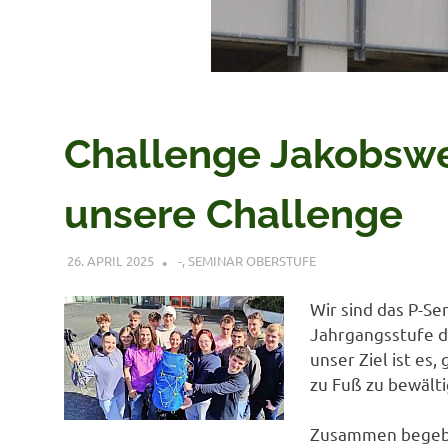
Challenge Jakobsw
unsere Challenge
26. APRIL 2025
VERONIQUE RUDLOF
-
,
SEMINAR OBERSTUFE
Wir sind das P-Se
Jahrgangsstufe d
unser Ziel ist es
zu Fuß zu bewälti
Zusammen begeben