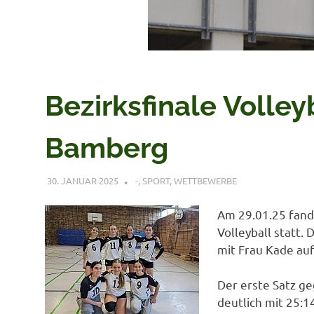
Bezirksfinale Volley
Bamberg
30. JANUAR 2025
VERONIQUE RUDLOF
-
,
SPORT
,
WETTBEWERBE
Am 29.01.25 fand 
Volleyball statt
mit Frau Kade au
Der erste Satz g
deutlich mit 25:1