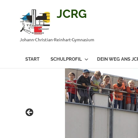
JCRG
Johann-Christian-Reinhart-Gymnasium
START
SCHULPROFIL
DEIN WEG ANS JC
Zum
Inhalt
springen