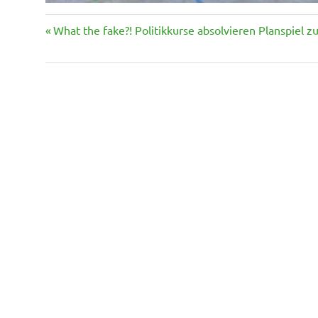
Vorheriger
Beitragsnavigation
What the fake?! Politikkurse absolvieren Planspiel zur
Beitrag: