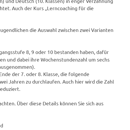
en) und Deutsch (10. Klassen) in enger Verzahnung
tet. Auch der Kurs „Lern­coaching für die
Jugendlichen die Auswahl zwischen zwei Varianten
rgangsstufe 8, 9 oder 10 bestan­den haben, dafür
olen und dabei ihre Wochenstundenzahl um sechs
 aus­genommen).
nde der 7. oder 8. Klasse, die fol­gende
zwei Jahren zu durchlaufen. Auch hier wird die Zahl
eduziert.
achten. Über diese Details können Sie sich aus
nd