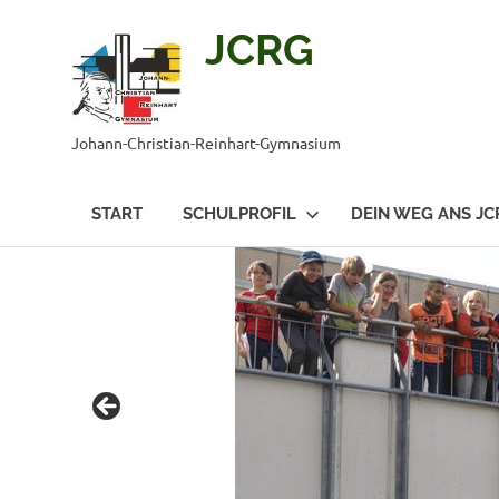
JCRG
Johann-Christian-Reinhart-Gymnasium
START
SCHULPROFIL
DEIN WEG ANS JC
Zum
Inhalt
springen