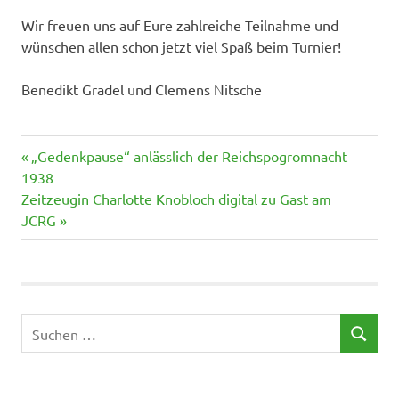
Wir freuen uns auf Eure zahlreiche Teilnahme und
wünschen allen schon jetzt viel Spaß beim Turnier!
Benedikt Gradel und Clemens Nitsche
Vorheriger
Beitragsnavigation
„Gedenkpause“ anlässlich der Reichspogromnacht
Beitrag:
1938
Nächster
Zeitzeugin Charlotte Knobloch digital zu Gast am
Beitrag:
JCRG
Suchen
SUCHEN
nach: