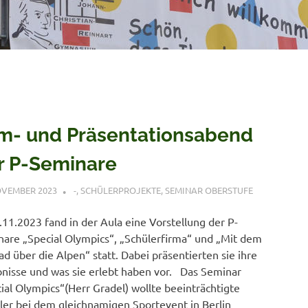
lm- und Präsentationsabend
r P-Seminare
OVEMBER 2023
BENJAMIN SCHUSTER
-
,
SCHÜLERPROJEKTE
,
SEMINAR OBERSTUFE
11.2023 fand in der Aula eine Vorstellung der P-
are „Special Olympics“, „Schülerfirma“ und „Mit dem
ad über die Alpen“ statt. Dabei präsentierten sie ihre
nisse und was sie erlebt haben vor. Das Seminar
ial Olympics“(Herr Gradel) wollte beeinträchtigte
ler bei dem gleichnamigen Sportevent in Berlin