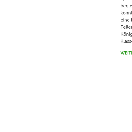
begle
konnt
eine 
Felle
König
Klas
WEIT