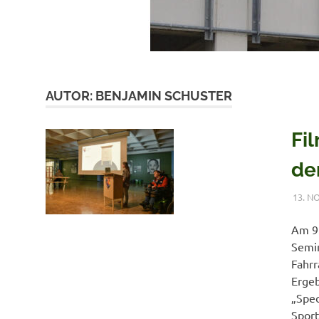
AUTOR:
BENJAMIN SCHUSTER
Fi
de
13. N
Am 9.
Semin
Fahrr
Ergeb
„Spec
Sport