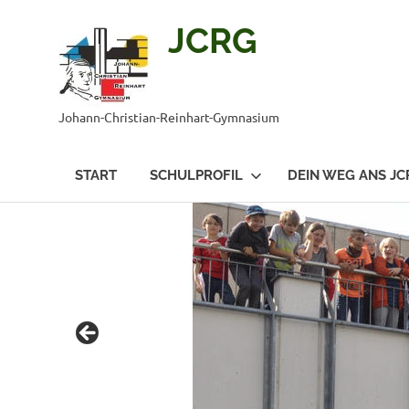
JCRG
Johann-Christian-Reinhart-Gymnasium
START
SCHULPROFIL
DEIN WEG ANS JC
Zum
Inhalt
springen