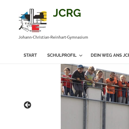
JCRG
Johann-Christian-Reinhart-Gymnasium
START
SCHULPROFIL
DEIN WEG ANS JC
Zum
Inhalt
springen